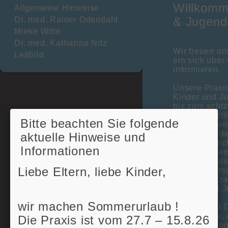
Willkomme
Allgemeine Hinweise
& Jugend
Dr. med. Rainer Odendahl
Mieke Witte
Dr. med. Katharina Nitz
Wir freuen un
Leitbild
ein sich über
informieren.
Unsere Praxis 
Kinder und J
bis zum acht
Die hausärztl
Bitte beachten Sie folgende
den zentralen
dar. Neben de
aktuelle Hinweise und
gesundheitlic
Informationen
Patienten bet
unserer fundi
Liebe Eltern, liebe Kinder,
großen deutsc
sämtliche Kra
Kinder- und 
wir machen Sommerurlaub !
Daneben ist D
Jugendliche, 
Die Praxis ist vom 27.7 – 15.8.26
Weiterbildung