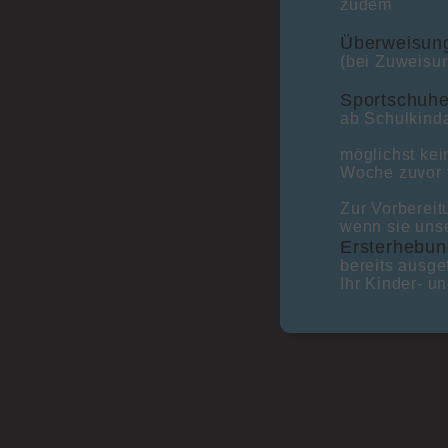
Einstellung erzeugt sofort ein Gefühl der
zudem
Nähe, eine Art Geneigtheit, eine Verbindung."
(Dalai Lama)
Überweisun
(bei Zuweisun
Wir impfen jetzt gegen RSV. Bitte sprechen
sie uns an, wenn Ihr Kind nach dem
Sportschuhe
30.03.2026 geboren ist oder ein besonderes
ab Schulkinda
gesundheitliches Risiko trägt.
möglichst kei
Das derzeitige Patientenaufkommen ist sehr
Woche zuvor 
hoch, bitte tragen Sie dem Rechnung. Falls
Sie telefonisch nicht durchkommen,
Zur Vorbereit
schreiben Sie uns gerne über das
wenn sie uns
Kontaktformular. Die Reihenfolge hier vor Ort
Ersterhebu
richtet sich nach Termin und Schwere der
bereits ausge
Erkrankung.
Ihr Kinder- u
Es gibt keine Leistungen, Rezepte oder
Überweisungen ohne
Versicherungsnachweis. Bei dringend
benötigten Medikamenten gibt es daher bis
zur Vorlage der Krankenkassenkarte oder
eines schriftlichen Dokumentes der
Versicherung ein Privatrezept. Das gilt
insbesondere für die neuen e-Rezepte. Diese
sind gesetzlich vorgeschrieben und