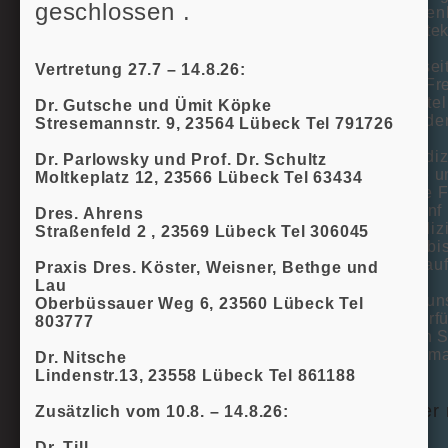
geschlossen .
Kinderlungenh
bei der Ärzt
Es ist uns se
Vertretung 27.7 – 14.8.26:
Mit großer Fr
Fachangestell
Dr. Gutsche und Ümit Köpke
Medizinstuden
Stresemannstr. 9, 23564 Lübeck Tel 791726
Unsere medizi
Dr. Parlowsky und Prof. Dr. Schultz
Paediatrice 
Moltkeplatz 12, 23566 Lübeck Tel 63434
(BVKJ). Die F
Jahre. In fün
Dres. Ahrens
Jugendmedizi
Straßenfeld 2 , 23569 Lübeck Tel 306045
Ernährung bis
Verhaltensauf
Praxis Dres. Köster, Weisner, Bethge und
Lau
Wir freuen u
Oberbüssauer Weg 6, 23560 Lübeck Tel
Seiten zu erfü
803777
Bitte lassen 
uns eine e-ma
Dr. Nitsche
Lindenstr.13, 23558 Lübeck Tel 861188
Bitte immer 
Zusätzlich vom 10.8. – 14.8.26:
Dr. Till