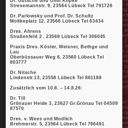
Dr. Gutsche und Ümit Köpke
Sofern einer 
Stresemannstr. 9, 23564 Lübeck Tel 791726
die Löschung 
Odendahl gesp
Dr. Parlowsky und Prof. Dr. Schultz
den Verantwo
Moltkeplatz 12, 23566 Lübeck Tel 63434
dem Löschver
Wurden die p
Dres. Ahrens
öffentlich ge
Straßenfeld 2 , 23569 Lübeck Tel 306045
Art. 17 Abs.
verpflichtet, 
Praxis Dres. Köster, Weisner, Bethge und
Technologie 
Lau
auch technisc
Oberbüssauer Weg 6, 23560 Lübeck Tel
welche die ve
803777
in Kenntnis z
die Datenvera
Dr. Nitsche
diesen perso
Lindenstr.13, 23558 Lübeck Tel 861188
dieser person
nicht erforderl
Zusätzlich vom 10.8. – 14.8.26:
6.5 Recht auf
Dr. Till
Jede von der
Grönauer Heide 3, 23627 Gr.Grönau Tel 04509
das vom Euro
87570
von dem Veran
verlangen, w
Dres. v. Wees und Modlich
Die Richtigke
Brehmerstr. 5, 23564 Lübeck Tel 796491
Person bestri