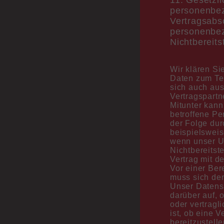
personenbez
Vertragsabsc
personenbez
Nichtbereits
Wir klären Si
Daten zum Tei
sich auch au
Vertragspartn
Mitunter kann
betroffene Pe
der Folge dur
beispielsweis
wenn unser Un
Nichtbereitst
Vertrag mit d
Vor einer Ber
muss sich de
Unser Datensc
darüber auf, 
oder vertragl
ist, ob eine 
bereitzustell