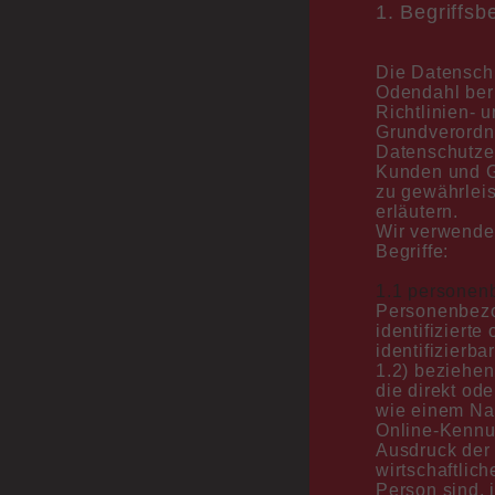
1. Begriffs
Die Datenschu
Odendahl beru
Richtlinien- 
Grundverordn
Datenschutzer
Kunden und Ge
zu gewährleis
erläutern.
Wir verwenden
Begriffe:
1.1 personen
Personenbezog
identifizierte
identifizierb
1.2) beziehen
die direkt od
wie einem Na
Online-Kennu
Ausdruck der 
wirtschaftlich
Person sind, 