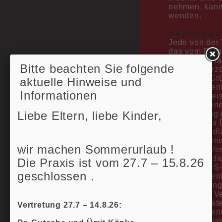
nehmen, kann 
wenden.
6.4 Recht au
Jede von der
das vom Euro
von dem Veran
Bitte beachten Sie folgende
personenbezo
folgenden Grün
aktuelle Hinweise und
Die personen
Informationen
sonstige Weis
Die betroffene
Liebe Eltern, liebe Kinder,
Verarbeitung 
Buchstabe a D
Rechtsgrundla
Die betroffe
wir machen Sommerurlaub !
gegen die Ver
Gründe für di
Die Praxis ist vom 27.7 – 15.8.26
21 Abs. 2 DS
geschlossen .
Die personen
Die Löschung 
rechtlichen V
Mitgliedstaate
Vertretung 27.7 – 14.8.26:
Die personen
der Informati