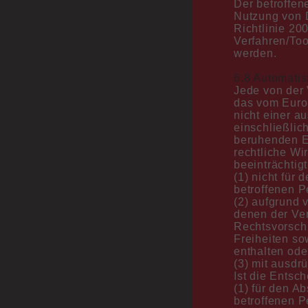
Der betroffen
GKV (Gesetzliche Krankenversicherung)
Nutzung von D
Richtlinie 20
Die Grippesaison 2025/26 war sehr
Verfahren/Too
ausgeprägt. Bitte denken Sie alle an einen
werden.
ausreichenden Grippeimpfschutz für den
kommenden Winter. Wir impfen
6.8 Automatis
selbstverständlich auch Eltern.
Jede von der
das vom Euro
Der kinderärztliche Notdienst in der
nicht einer a
Universitäts-Kinderklinik Lübeck ist am
einschließlich
Mittwoch und Freitag von 16:00 Uhr bis 19:00
beruhenden E
Uhr und am Samstag und Sonntag und an den
rechtliche Wi
Feiertagen von 10:00 Uhr bis 13:00 Uhr und von
beeinträchtig
16:00 Uhr bis 19:00 Uhr zuständig 0451-
(1) nicht für
116117.
betroffenen P
Zu allen anderen Zeiten (nachts und am
(2) aufgrund 
Wochenende) melden Sie sich bitte in der
denen der Ver
Notaufnahme der Universitäts-Kinderklinik
Rechtsvorsch
0451-500-43010.
Freiheiten so
enthalten ode
Seit dem Quartal 04/2018 ist die HPV-Impfung
(3) mit ausdrü
auch für Jungen empfohlen und wird von den
Ist die Entsc
Krankenkassen bezahlt.
(1) für den A
betroffenen P
Bitte erkundigen Sie sich bei unseren