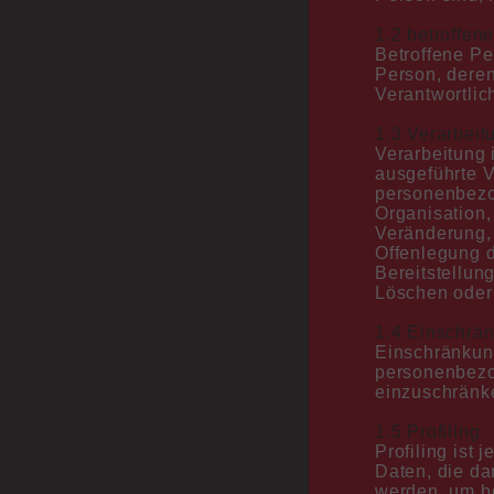
1.2 betroffen
Betroffene Per
Person, dere
Verantwortlic
1.3 Verarbeit
Verarbeitung 
ausgeführte 
personenbezo
Organisation,
Veränderung,
Offenlegung d
Bereitstellun
Löschen oder 
1.4 Einschrän
Einschränkung
personenbezog
einzuschränk
1.5 Profiling
Profiling ist
Daten, die d
werden, um be