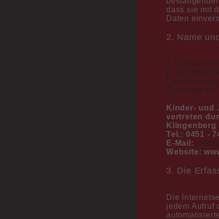
bestätigenden
dass sie mit 
Daten einvers
2. Name und 
2.1 Verantwor
in den Mitgli
Datenschutzg
Charakter ist:
Kinder- und
vertreten du
Klingenberg 
Tel.: 0451 - 
E-Mail:
info@
Website: ww
3. Die Erfa
Die Internets
jedem Aufruf 
automatisier