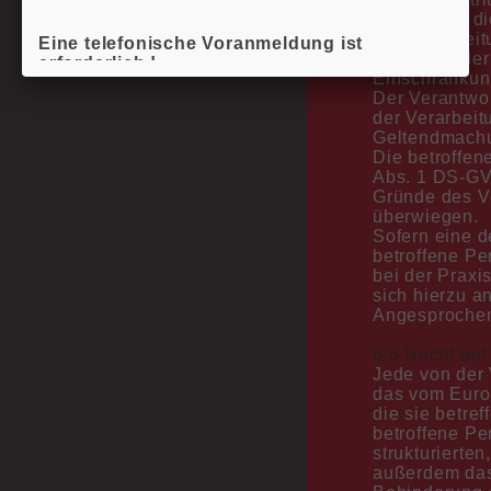
ermöglicht, d
Die Verarbeit
Eine telefonische Voranmeldung ist
Löschung der
erforderlich !
Einschränkun
Der Verantwor
der Verarbeit
Geltendmachu
- ab sofort wird die STIKO-Empfehlung zu
Die betroffen
Meningokokken (ACWY) vom 30.10.2025
Abs. 1 DS-GVO
umgesetzt. Seit dem 18.02.2026 werden
Gründe des V
hierfür von allen Krankenkassen die Kosten
überwiegen.
übernommen. Es handelt sich um eine
Sofern eine 
einmalige Impfung im Alter von 12-14 Jahren,
betroffene P
eine Nachholimpfung ist bis zum Alter von 24
bei der Praxi
Jahren möglich.
sich hierzu a
Angesprochen
"Versuchen wir, das Beste eines jeden
Menschen zu erkennen, den anderen im
6.6 Recht auf
bestmöglichen Licht zu sehen. Diese
Jede von der
Einstellung erzeugt sofort ein Gefühl der
das vom Euro
Nähe, eine Art Geneigtheit, eine Verbindung."
die sie betr
(Dalai Lama)
betroffene Pe
strukturierte
Wir impfen jetzt gegen RSV. Bitte sprechen
außerdem das
sie uns an, wenn Ihr Kind nach dem