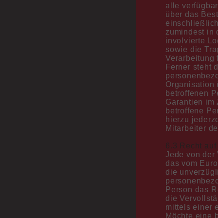
alle verfügba
über das Best
einschließlic
zumindest in 
involvierte Lo
sowie die Tra
Verarbeitung 
Ferner steht 
personenbezog
Organisation ü
betroffenen P
Garantien im
betroffene Pe
hierzu jederz
Mitarbeiter d
6.3 Recht auf
Jede von der
das vom Euro
die unverzügl
personenbezog
Person das Re
die Vervolls
mittels einer
Möchte eine b