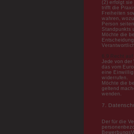
(2) erfolgt si
Mitarbeitern nach Terminen zu den zusätzlichen
trifft die P
Vorsorgeuntersuchungen für Ihr Kind. Es
Freiheiten so
handelt sich hierbei um die U10 (7-8 Jahre), die
wahren, wozu 
U11 (9-10), die J1 (12-14) und die J2 (16-17)
Person seiten
Standpunkts u
Bitte beachten Sie außerdem unser erweitertes
Möchte die be
Angebot zu Sport- und
Entscheidung
Wettkampftauglichkeitsuntersuchungen, Augen-
Verantwortlic
Vorsorge-Untersuchung, Rehabilitation und
Zöliakie in der Rubrik Leistungen.
6.9 Recht auf
Jede von der
das vom Euro
eine Einwilli
widerrufen.
Möchte die be
geltend mache
wenden.
7. Datensch
Der für die V
personenbezo
BewerbungsVe