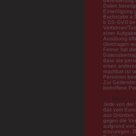
Behinderung 
30.03.2026 geboren ist oder ein besonderes
Daten bereitg
gesundheitliches Risiko trägt.
Einwilligung 
Buchstabe a 
Das derzeitige Patientenaufkommen ist sehr
b DS-GVO beru
hoch, bitte tragen Sie dem Rechnung. Falls
Verfahren/Too
Sie telefonisch nicht durchkommen,
einer Aufgabe 
schreiben Sie uns gerne über das
Ausübung öffe
Kontaktformular. Die Reihenfolge hier vor Ort
übertragen w
richtet sich nach Termin und Schwere der
Ferner hat di
Erkrankung.
Datenübertrag
Es gibt keine Leistungen, Rezepte oder
dass die per
Überweisungen ohne
einen anderen
Versicherungsnachweis. Bei dringend
machbar ist u
benötigten Medikamenten gibt es daher bis
Personen beei
zur Vorlage der Krankenkassenkarte oder
Zur Geltendm
eines schriftlichen Dokumentes der
betroffene Pe
Versicherung ein Privatrezept. Das gilt
insbesondere für die neuen e-Rezepte. Diese
6.7 Recht au
sind gesetzlich vorgeschrieben und
Jede von der
funktionieren nur bei Vorlage der
das vom Euro
Krankenkassenkarte im entsprechenden
aus Gründen, 
Quartal. Überweisungen, Einweisungen,
gegen die Ver
Privatrezepte, Rezepte für Heil- und
aufgrund von 
Hilfsmittel, wenige Medikamente und
einzulegen. D
Individualrezepturen müssen weiterhin