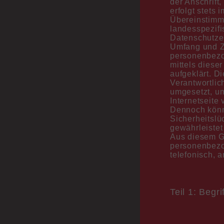
der Anschrift
erfolgt stets
Übereinstimmu
landesspezif
Datenschutzer
Umfang und Z
personenbezo
mittels diese
aufgeklärt. D
Verantwortli
umgesetzt, um
Internetseite
Dennoch könn
Sicherheitslü
gewährleistet
Aus diesem Gr
personenbezo
telefonisch, a
Teil 1: Beg