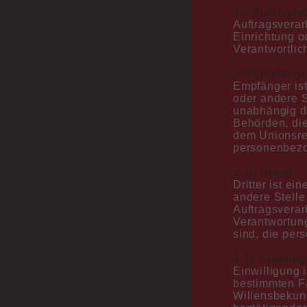
1.8 Auftragsv
Auftragsverarb
Einrichtung o
Verantwortlic
1.9 Empfänge
Empfänger ist
oder andere S
unabhängig da
Behörden, di
dem Unionsre
personenbezog
1.10 Dritter
Dritter ist ei
andere Stelle
Auftragsverar
Verantwortung
sind, die per
1.11 Einwilli
Einwilligung i
bestimmten Fa
Willensbekund