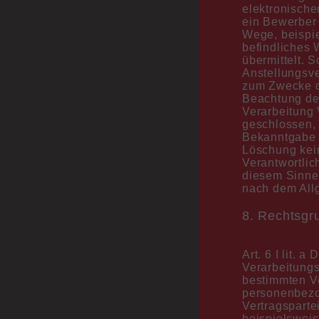
elektronische
ein Bewerber
Wege, beispie
befindliches 
übermittelt. S
Anstellungsve
zum Zwecke d
Beachtung der
Verarbeitung 
geschlossen,
Bekanntgabe 
Löschung kein
Verantwortlic
diesem Sinne 
nach dem All
8. Rechtsgr
Art. 6 I lit.
Verarbeitungs
bestimmten Ve
personenbezog
Vertragspartei
beispielsweis