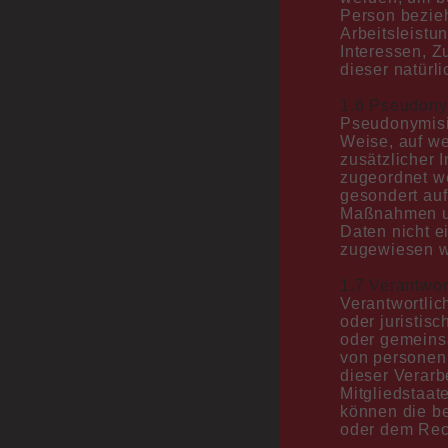
Person bezie
Arbeitsleistu
Interessen, Z
dieser natürl
1.6 Pseudony
Pseudonymisi
Weise, auf w
zusätzlicher 
zugeordnet we
gesondert au
Maßnahmen un
Daten nicht ei
zugewiesen w
1.7 Verantwor
Verantwortlich
oder juristis
oder gemeinsa
von personen
dieser Verarb
Mitgliedstaat
können die b
oder dem Rec