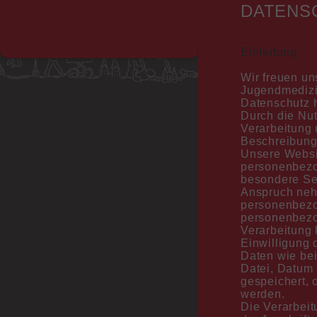
DATENS
Einleitung
Wir freuen un
Jugendmedizi
Datenschutz h
Durch die Nut
Verarbeitung
Beschreibung
Unsere Websi
personenbezo
besondere Ser
Anspruch neh
personenbezog
personenbezog
Verarbeitung 
Einwilligung 
Daten wie be
Datei, Datum 
gespeichert, 
werden.
Die Verarbei