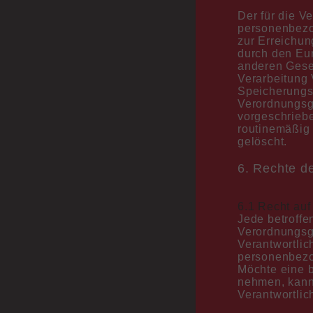
Der für die V
personenbezog
zur Erreichun
durch den Eu
anderen Geset
Verarbeitung 
Speicherungsz
Verordnungsg
vorgeschrieb
routinemäßig 
gelöscht.
6. Rechte d
6.1 Recht auf
Jede betroffe
Verordnungsg
Verantwortlic
personenbezo
Möchte eine b
nehmen, kann 
Verantwortli