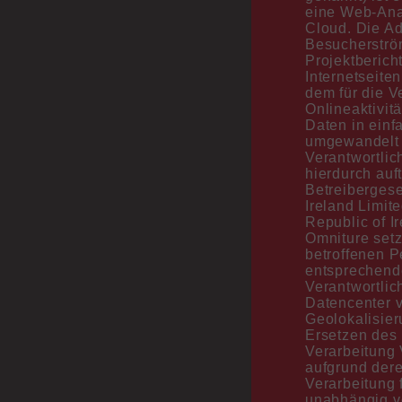
eine Web-Anal
Cloud. Die A
Besucherström
Projektberich
Internetseite
dem für die V
Onlineaktivitä
Daten in einf
umgewandelt w
Verantwortlic
hierdurch auf
Betreibergese
Ireland Limit
Republic of Ir
Omniture setz
betroffenen P
entsprechend
Verantwortlic
Datencenter v
Geolokalisier
Ersetzen des 
Verarbeitung 
aufgrund dere
Verarbeitung 
unabhängig v