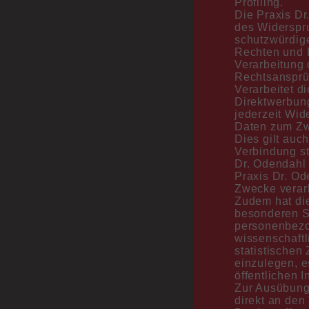
Profiling.
gedruckt werden. Heilmittelrezepte gibt es
Die Praxis Dr
nur noch bei Vorlage der
des Widerspru
Krankenkassenkarte. Sollten für die
schutzwürdige
Heilmittelversorgung verabredete und
Rechten und F
diagnostisch wichtige Überweisungen an die
Verarbeitung
Pädaudiologie, das Sozialpädiatrische
Rechtsansprü
Zentrum (SPZ) oder die Kinder- und
Verarbeitet 
Jugendpsychiater nicht wahrgenommen
Direktwerbung
werden, werden keine weiteren Rezepte von
jederzeit Wi
meiner Seite ausgestellt.
Daten zum Zw
Dies gilt auch
Im letzten Jahr hat die Zahl unentschuldigt
Verbindung st
versäumter Termine nochmals enorm
Dr. Odendahl 
zugenommen. Bitte bedenken Sie, dass wir
Praxis Dr. Od
in dieser Zeit Kindern mit dringenden
Zwecke verar
medizinischen Anliegen hätten Zeit geben
Zudem hat die
können, diese vorzutragen. Die
besonderen Si
Terminabsagen müssen telefonisch oder
personenbezog
schriftlich erfolgen und werden
wissenschaft
dokumentiert. Im Wiederholungsfall werden
statistische
wir keine weiteren Termine anbieten.
einzulegen, e
öffentlichen 
Bitte Beachten Sie folgende neue Rubrik im
Zur Ausübung 
Bereich Leistungen: Gebühren ab 01.07.2026
direkt an den
in der Praxis für Leistungen außerhalb der