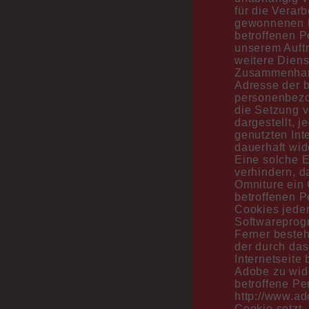
für die Verar
gewonnenen D
betroffenen P
unserem Auftr
weitere Diens
Zusammenhang 
Adresse der b
personenbezo
die Setzung v
dargestellt, 
genutzten Int
dauerhaft wid
Eine solche E
verhindern, d
Omniture ein
betroffenen P
Cookies jeder
Softwareprog
Ferner besteh
der durch das
Internetseite
Adobe zu wide
betroffene P
http://www.ad
Cookie setzt.